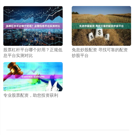
股票杠杆平台哪个好用？正规低
免息炒股配资 寻找可靠的配资
息平台实测对比
炒股平台
专业股票配资，助您投资获利