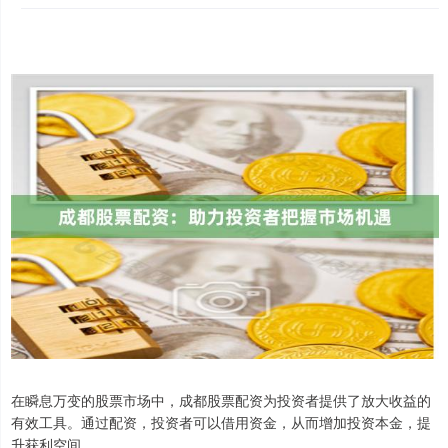
在瞬息万变的股票市场中，成都股票配资为投资者提供了放大收益的
有效工具。通过配资，投资者可以借用资金，从而增加投资本金，提
升获利空间。