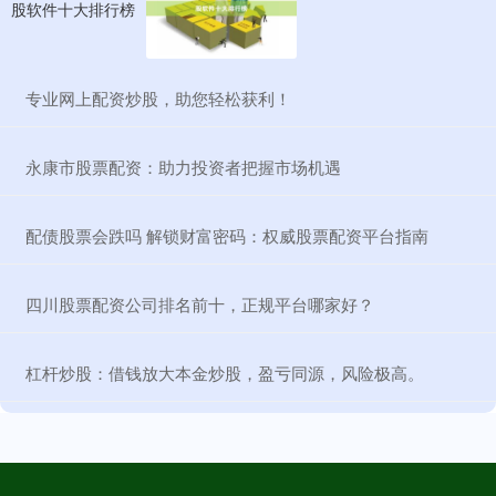
股软件十大排行榜
​专业网上配资炒股，助您轻松获利！
​永康市股票配资：助力投资者把握市场机遇
​配债股票会跌吗 解锁财富密码：权威股票配资平台指南
​四川股票配资公司排名前十，正规平台哪家好？
​杠杆炒股：借钱放大本金炒股，盈亏同源，风险极高。