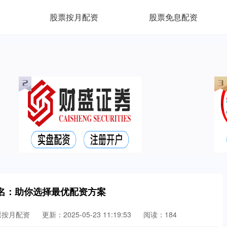
股票按月配资
股票免息配资
名：助你选择最优配资方案
票按月配资
更新：2025-05-23 11:19:53
阅读：184