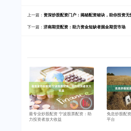
上一篇：
资深炒股配资门户：揭秘配资秘诀，助你投资无
下一篇：
济南期货配资：助力资金短缺者掘金期货市场
最专业炒股配资 宁波股票配资：助
免息炒股配资
力投资者放大收益
平台