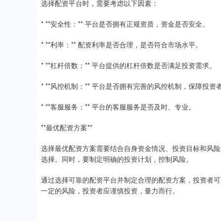
选择配资平台时，需要考虑以下因素：
* **安全性：** 平台是否拥有正规资质，资金是否安全。
* **利率：** 配资利率是否合理，是否符合市场水平。
* **杠杆倍数：** 平台提供的杠杆倍数是否满足投资需求。
* **风控机制：** 平台是否拥有完善的风控机制，保障投资
* **客服服务：** 平台的客服服务是否及时、专业。
**最优配资方案**
选择最优配资方案需要结合自身资金情况、投资目标和风险
选择。同时，要制定明确的投资计划，控制风险。
通过选择可靠的配资平台并制定合理的配资方案，投资者可
一定的风险，投资者应谨慎投资，量力而行。