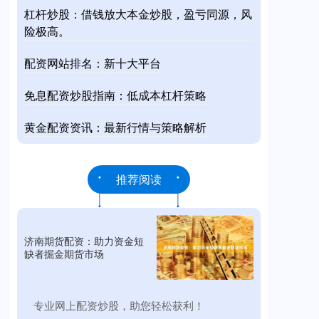
杠杆炒股：借钱放大本金炒股，盈亏同源，风
险极高。
配资网站排名：新十大平台
免息配资炒股指南：低成本杠杆策略
黄金配资资讯：最新行情与策略解析
推荐阅读
济南期货配资：助力资金短
缺者掘金期货市场
​专业网上配资炒股，助您轻松获利！