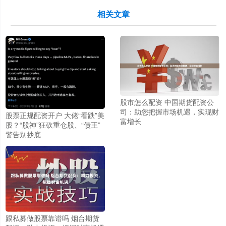
相关文章
股市怎么配资 中国期货配资公
司：助您把握市场机遇，实现财
股票正规配资开户 大佬“看跌”美
富增长
股？“股神”狂砍重仓股、“债王”
警告别抄底
跟私募做股票靠谱吗 烟台期货