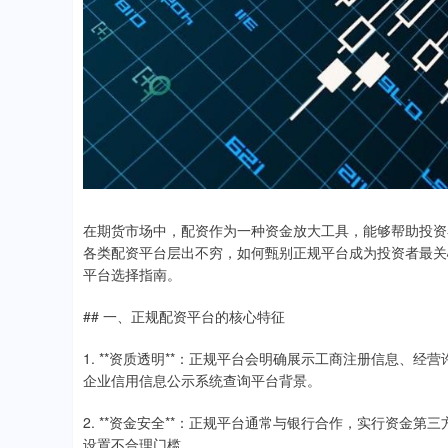
在期货市场中，配资作为一种资金放大工具，能够帮助投资
各类配资平台层出不穷，如何甄别正规平台成为投资者最关
平台选择指南。
## 一、正规配资平台的核心特征
1. **资质透明**：正规平台会明确展示工商注册信息、
企业信用信息公示系统查询平台背景。
2. **资金安全**：正规平台通常与银行合作，实行资金
设置不合理门槛。