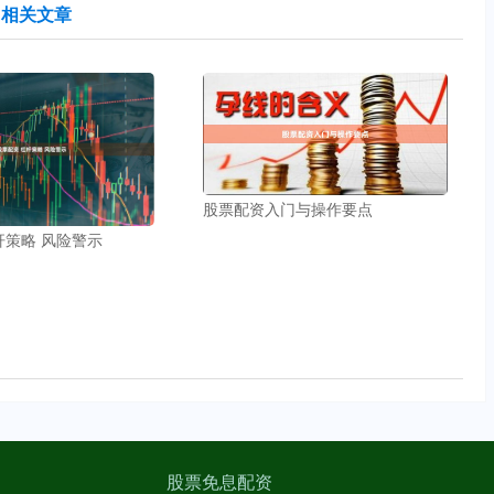
相关文章
股票配资入门与操作要点
杆策略 风险警示
股票免息配资