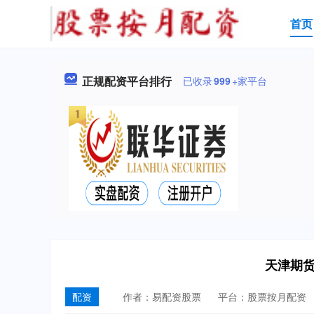
首页
正规配资平台排行
已收录
999
+家平台
天津期
配资
作者：易配资股票
平台：股票按月配资