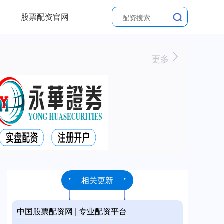
股票配资官网
更多
相关更新
中国股票配资网 | 专业配资平台