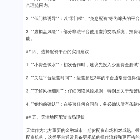
合理范围内。
2. **低门槛诱导**：以“零门槛”、“免息配资”等为噱头
3. **虚拟盘风险**：部分非法平台使用虚拟交易系统，
能。
## 四、选择配资平台的实用建议
1. **小资金试水**：初次合作时，建议先投入少量资金
2. **关注平台运营时间**：运营超过3年的平台通常更
3. **了解风控细则**：仔细阅读风控规则，特别是关于
4. **签约前确认**：在签署任何合同前，务必确认所有
## 五、天津地区配资市场现状
天津作为北方重要的金融城市，期货配资市场相对成熟。投
配资机构，这类平台通常具备更规范的操作流程和更严格的