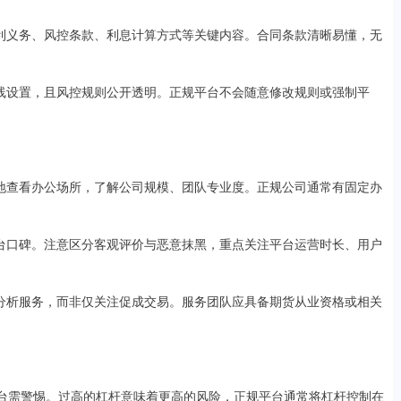
方权利义务、风控条款、利息计算方式等关键内容。合同条款清晰易懂，无
平仓线设置，且风控规则公开透明。正规平台不会随意修改规则或强制平
者实地查看办公场所，了解公司规模、团队专业度。正规公司通常有固定办
解平台口碑。注意区分客观评价与恶意抹黑，重点关注平台运营时长、用户
市场分析服务，而非仅关注促成交易。服务团队应具备期货从业资格或相关
）的平台需警惕。过高的杠杆意味着更高的风险，正规平台通常将杠杆控制在