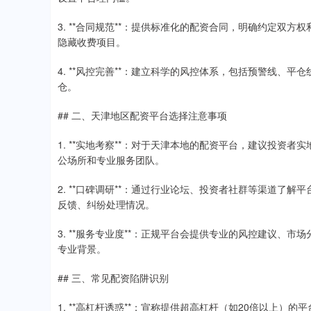
3. **合同规范**：提供标准化的配资合同，明确约定双
隐藏收费项目。
4. **风控完善**：建立科学的风控体系，包括预警线、
仓。
## 二、天津地区配资平台选择注意事项
1. **实地考察**：对于天津本地的配资平台，建议投资
公场所和专业服务团队。
2. **口碑调研**：通过行业论坛、投资者社群等渠道了
反馈、纠纷处理情况。
3. **服务专业度**：正规平台会提供专业的风控建议、
专业背景。
## 三、常见配资陷阱识别
1. **高杠杆诱惑**：宣称提供超高杠杆（如20倍以上