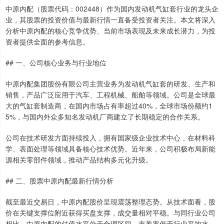
中原内配（股票代码：002448）作为国内发动机气缸套行业的龙头企
业，其股票的投资价值与最新行情一直备受投资者关注。本文将深入
分析中原内配的核心竞争优势、当前市场表现及未来成长潜力，为投
资者提供全面的参考信息。
## 一、公司核心业务与行业地位
中原内配集团股份有限公司主营业务为发动机气缸套的研发、生产和
销售，产品广泛应用于汽车、工程机械、船舶等领域。公司是全球最
大的气缸套制造商，在国内市场占有率超过40%，全球市场份额约1
5%，与国内外众多知名发动机厂商建立了长期稳定的合作关系。
公司在技术研发方面持续投入，拥有国家级企业技术中心，在材料科
学、表面处理等领域具备核心技术优势。近年来，公司积极布局新能
源相关零部件领域，推动产品结构多元化升级。
## 二、股票中原内配最新行情分析
截至最近交易日，中原内配股价呈现震荡整理态势。从技术面看，股
价在关键支撑位附近获得买盘支撑，成交量相对平稳。与同行业公司
相比，中原内配的估值水平处于合理区间，市盈率低于行业平均水