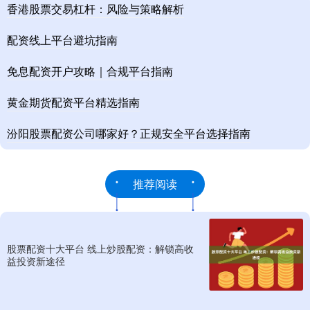
香港股票交易杠杆：风险与策略解析
配资线上平台避坑指南
免息配资开户攻略｜合规平台指南
黄金期货配资平台精选指南
汾阳股票配资公司哪家好？正规安全平台选择指南
推荐阅读
股票配资十大平台 线上炒股配资：解锁高收
益投资新途径