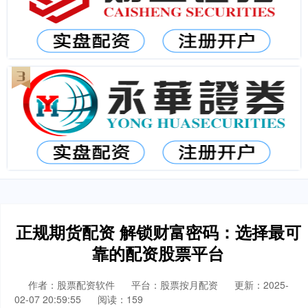
正规期货配资 解锁财富密码：选择最可
靠的配资股票平台
作者：股票配资软件
平台：股票按月配资
更新：2025-
02-07 20:59:55
阅读：159