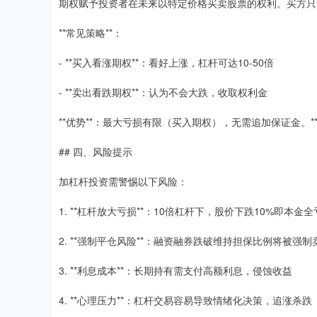
期权赋予投资者在未来以特定价格买卖股票的权利。买方只
**常见策略**：
- **买入看涨期权**：看好上涨，杠杆可达10-50倍
- **卖出看跌期权**：认为不会大跌，收取权利金
**优势**：最大亏损有限（买入期权），无需追加保证金。
## 四、风险提示
加杠杆投资需警惕以下风险：
1. **杠杆放大亏损**：10倍杠杆下，股价下跌10%即本金全
2. **强制平仓风险**：融资融券跌破维持担保比例将被强制
3. **利息成本**：长期持有需支付高额利息，侵蚀收益
4. **心理压力**：杠杆交易容易导致情绪化决策，追涨杀跌