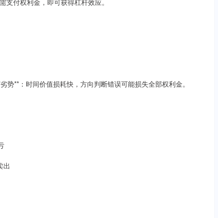
需支付权利金，即可获得杠杆效应。
**劣势**：时间价值损耗快，方向判断错误可能损失全部权利金。
亏
卖出