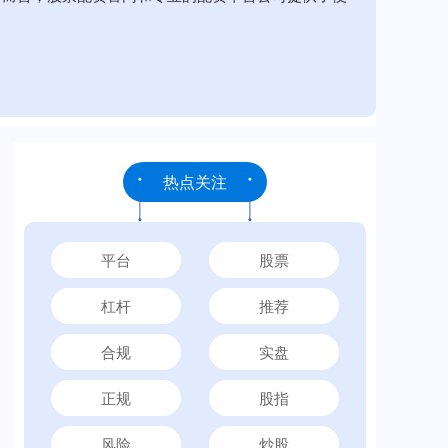
热点关注
平台
股票
杠杆
推荐
合规
实盘
正规
股指
风险
炒股