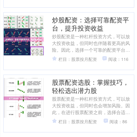
效应，放大收益** ....
炒股配资：选择可靠配资平
台，提升投资收益
炒股配资是一种杠杆投资方式，可以放
大投资收益，但同时也伴随着更高的风
险。因此，选择一个可靠的配资平台至
关重要。 **可靠配资平台的特征：** * **
栏目：股票按月配资
阅读：116
正规合规：....
股票配资选股：掌握技巧，
轻松选出潜力股
股票配资是一种杠杆投资方式，可以放
大投资收益，但同时也会增加风险。因
此，在进行股票配资之前，选择合适的
股票至关重要。 **选股技巧：** * **行业
栏目：股票按月配资
阅读：86
分析：**....