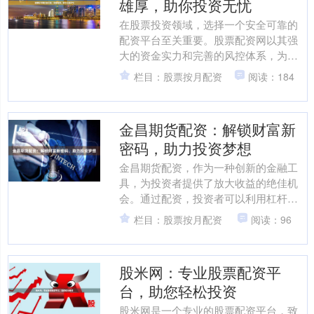
雄厚，助你投资无忧
在股票投资领域，选择一个安全可靠的
配资平台至关重要。股票配资网以其强
大的资金实力和完善的风控体系，为投
资者提供无忧的投资体验。 **资金雄
栏目：股票按月配资
阅读：184
厚，保障投资安全** ....
金昌期货配资：解锁财富新
密码，助力投资梦想
金昌期货配资，作为一种创新的金融工
具，为投资者提供了放大收益的绝佳机
会。通过配资，投资者可以利用杠杆效
应，以较小的本金撬动更大的资金，从
栏目：股票按月配资
阅读：96
而提高投资收益率。 金昌....
股米网：专业股票配资平
台，助您轻松投资
股米网是一个专业的股票配资平台，致