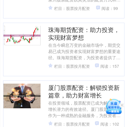
业的服务，助力投资者把握财富机遇。
栏目：股票按月配资
阅读：99
**放大收益** 股票....
珠海期货配资：助力投资，
实现财富梦想
在当今瞬息万变的金融市场中，期货交
易已成为投资者实现财富梦想的重要途
径。珠海期货配资，为投资者提供了杠
杆资金，助力其放大收益，加速财富积
栏目：股票按月配资
阅读：157
累。 **杠杆优势，放大....
厦门股票配资：解锁投资新
篇章，助力财富增长
在投资领域，股票配资已成为解锁财富
增长潜力的有效途径。厦门股票配资，
作为一种成熟的金融服务，为投资者提
供了杠杆效应，放大投资收益。 **杠杆
栏目：股票按月配资
阅读：102