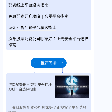
配资线上平台避坑指南
免息配资开户攻略｜合规平台指南
黄金期货配资平台精选指南
汾阳股票配资公司哪家好？正规安全平台选择
指南
推荐阅读
济南配资开户流程-安全杠杆
炒股平台选择指南
​汾阳股票配资公司哪家好？正规安全平台选择