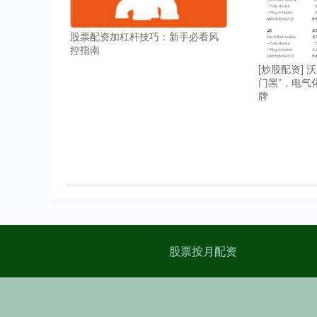
股票配资加杠杆技巧：新手必看风
控指南
[炒股配资]
门黑”，电气
牌
股票按月配资