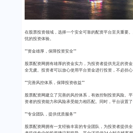
在股票投资领域，选择一个安全可靠的配资平台至关重要。
忧的投资体验。
**资金雄厚，保障投资安全**
股票配资网拥有雄厚的资金实力，为投资者提供充足的资金
全无虞。投资者可以放心使用平台资金进行投资，不必担心
**完善风控体系，保障投资收益**
股票配资网建立了完善的风控体系，有效控制投资风险。平
资者的投资能力和风险承受能力相匹配。同时，平台设置了
**专业团队，提供优质服务**
股票配资网拥有一支经验丰富的专业团队，为投资者提供全
者提供专业的投资建议和指导。平台还提供24小时在线客