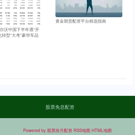
黄金期货配资平台精选指南
 沃尔沃中国下半年遇“开
化转型“大考”豪华车品
股票免息配资
Powered by
股票按月配资
RSS地图
HTML地图