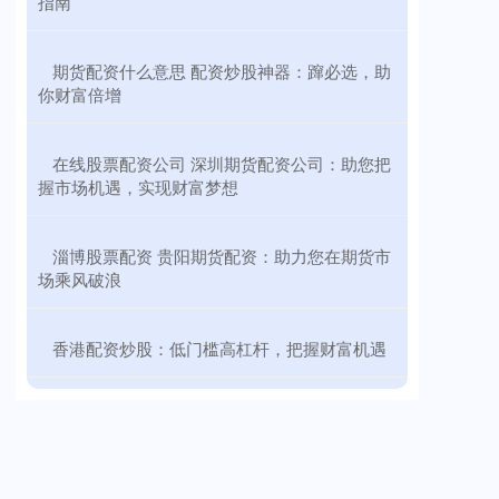
指南
​期货配资什么意思 配资炒股神器：蹿必选，助
你财富倍增
​在线股票配资公司 深圳期货配资公司：助您把
握市场机遇，实现财富梦想
​淄博股票配资 贵阳期货配资：助力您在期货市
场乘风破浪
​香港配资炒股：低门槛高杠杆，把握财富机遇