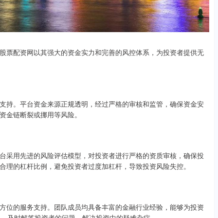
股票配资网以其强大的资金实力和完善的风控体系，为投资者提供无
支持。平台资金来源正规透明，经过严格的审核和监管，确保资金安
资金链断裂或挪用等风险。
台采用先进的风险评估模型，对投资者进行严格的资质审核，确保投
合理的杠杆比例，避免投资者过度加杠杆，导致投资风险失控。
方位的服务支持。团队成员均具备丰富的金融行业经验，能够为投资
服，及时解答投资者的问题，解决投资中的疑难杂症。