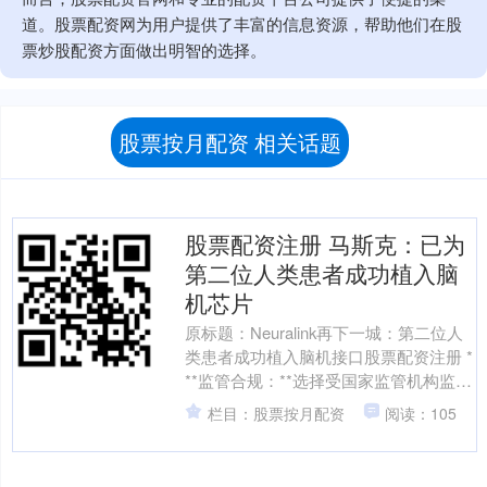
道。股票配资网为用户提供了丰富的信息资源，帮助他们在股
票炒股配资方面做出明智的选择。
股票按月配资 相关话题
股票配资注册 马斯克：已为
第二位人类患者成功植入脑
机芯片
原标题：Neuralink再下一城：第二位人
类患者成功植入脑机接口股票配资注册 *
**监管合规：**选择受国家监管机构监管
的平台，确保其合法性和可靠性。 来
栏目：股票按月配资
阅读：105
自....